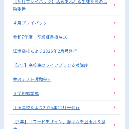
【５月プレイバック】活気あふれる生徒たちの活
動報告
４月プレイバック
令和7年度 卒業証書授与式
江津高校たより2026年2月号発行
【3年】高校生のライフプラン支援講座
共通テスト激励会✨
３学期始業式
江津高校たより2025年12月号発行
【3年】「フードデザイン」豚キムチ温玉丼＆豚
汁