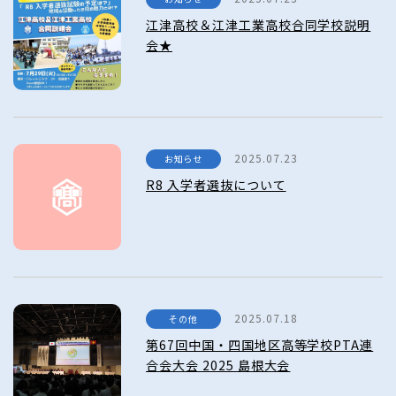
江津高校＆江津工業高校合同学校説明
会★
2025.07.23
お知らせ
R8 入学者選抜について
2025.07.18
その他
第67回中国・四国地区高等学校PTA連
合会大会 2025 島根大会