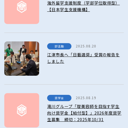
海外留学支援制度（学部学位取得型）
【日本学生支援機構】
2025.08.20
部活動
江津市長へ「日藝選奨」受賞の報告を
しました
2025.08.19
奨学金
滝川グループ「理美容師を目指す学生
向け奨学金【給付型】」2026年度奨学
生募集 締切：2025年10/31