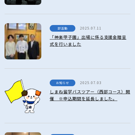
2025.07.11
部活動
「神楽甲子園」出場に係る支援金贈呈
式を行いました
2025.07.03
お知らせ
しまね留学バスツアー（西部コース）開
催 ※申込期間を延長しました。