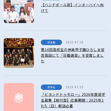
【ハンドボール部】インターハイへ向
けて
2025.07.28
部活動
第14回高校生の神楽甲子園ひろしま安
芸高田にて「日藝選奨」を受賞しまし
た
2025.07.25
奨学金
「ビヨンドトゥモロー」2026年度奨学
生募集【給付型】応募期間：2025年1
0/5（日）郵送必着