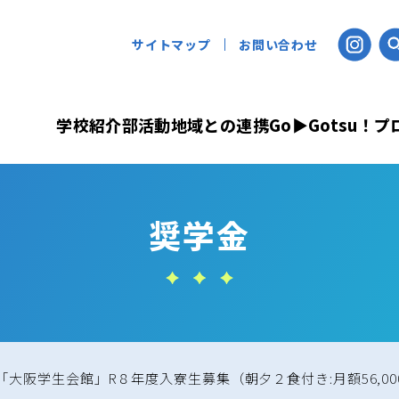
サイトマップ
お問い合わせ
学校紹介
部活動
地域との連携
Go▶Gotsu！
奨学金
大阪学生会館」R８年度入寮生募集（朝夕２食付き:月額56,000