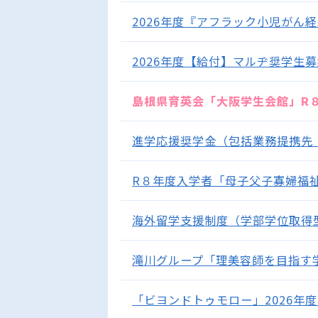
2026年度『アフラック小児がん
2026年度【給付】マルヂ奨学生募集
島根県育英会「大阪学生会館」R８年
進学応援奨学金（包括業務提携先
R８年度入学者「母子父子寡婦福祉
海外留学支援制度（学部学位取得
滝川グループ「理美容師を目指す学生
「ビヨンドトゥモロー」2026年度