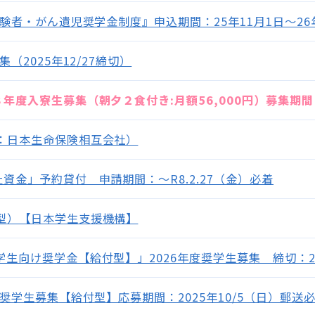
経験者・がん遺児奨学金制度』申込期間：25年11月1日～2
（2025年12/27締切）
度入寮生募集（朝夕２食付き:月額56,000円）募集期間（
：日本生命保険相互会社）
資金」予約貸付 申請期間：～R8.2.27（金）必着
型）【日本学生支援機構】
向け奨学金【給付型】」2026年度奨学生募集 締切：202
奨学生募集【給付型】応募期間：2025年10/5（日）郵送