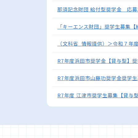
那須記念財団 給付型奨学金 応募期間
「キーエンス財団」奨学生募集【給付
（文科省_情報提供）＞令和７年
R7年度浜田市奨学金【貸与型】奨学
R7年度浜田市山藤功奨学金奨学生募集
R7年度 江津市奨学生募集【貸与型】