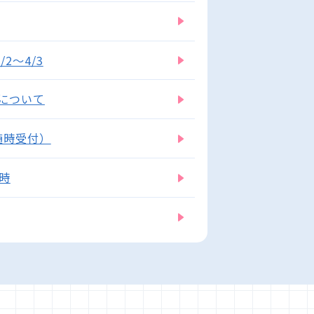
2～4/3
について
随時受付）
7時