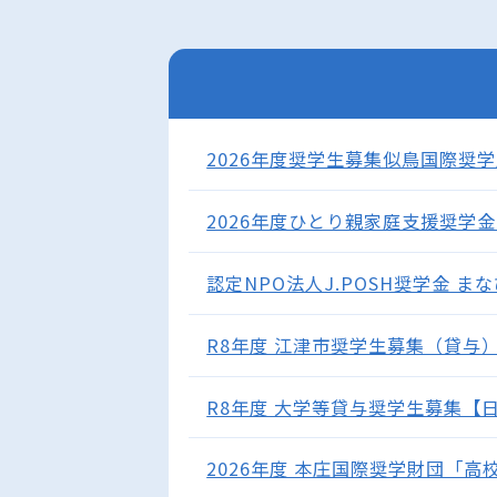
2026年度奨学生募集似鳥国際奨学財
2026年度ひとり親家庭支援奨学金【
認定NPO法人J.POSH奨学金 まな
R8年度 江津市奨学生募集（貸与）募
R8年度 大学等貸与奨学生募集【日教
2026年度 本庄国際奨学財団「高校