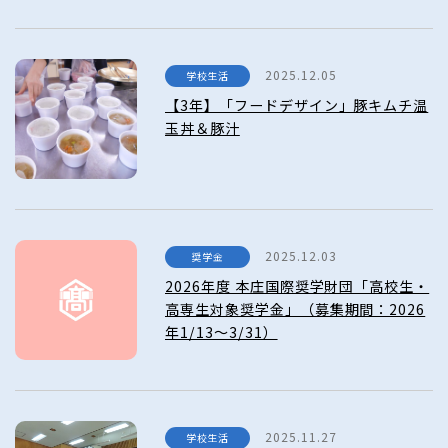
2025.12.05
学校生活
【3年】「フードデザイン」豚キムチ温
玉丼＆豚汁
2025.12.03
奨学金
2026年度 本庄国際奨学財団「高校生・
高専生対象奨学金」（募集期間：2026
年1/13～3/31）
2025.11.27
学校生活