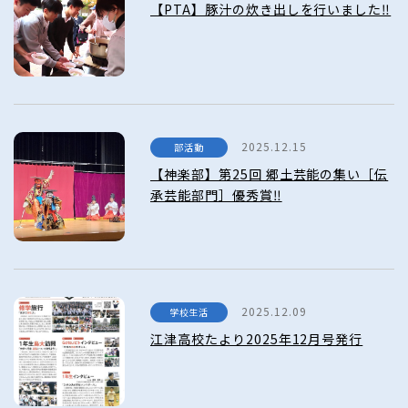
【PTA】豚汁の炊き出しを行いました‼
2025.12.15
部活動
【神楽部】第25回 郷土芸能の集い［伝
承芸能部門］優秀賞‼
2025.12.09
学校生活
江津高校たより2025年12月号発行