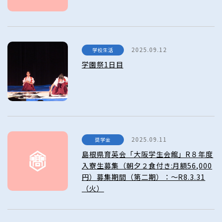
2025.09.12
学校生活
学園祭1日目
2025.09.11
奨学金
島根県育英会「大阪学生会館」R８年度
入寮生募集（朝夕２食付き:月額56,000
円）募集期間（第二期）：～R8.3.31
（火）