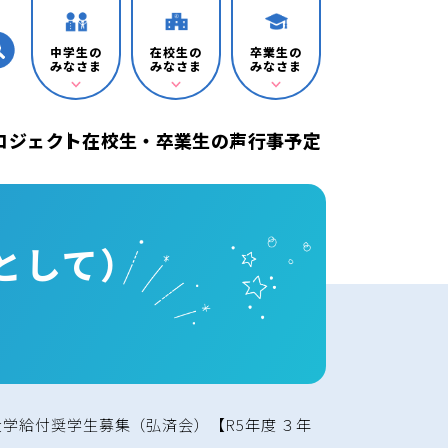
中学生の
在校生の
卒業生の
みなさま
みなさま
みなさま
プロジェクト
在校生・卒業生の声
行事予定
として）
 大学給付奨学生募集（弘済会）【R5年度 ３年