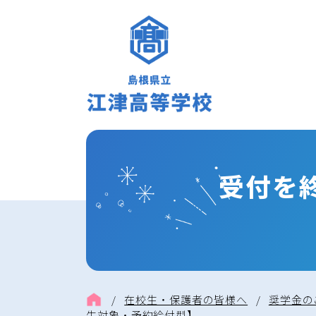
受付を
/
在校生・保護者の皆様へ
/
奨学金の
生対象・予約給付型】