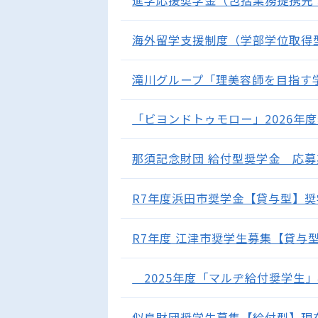
海外留学支援制度（学部学位取得
滝川グループ「理美容師を目指す学生
「ビヨンドトゥモロー」2026年度
那須記念財団 給付型奨学金 応募期間
R7年度浜田市奨学金【貸与型】奨学
R7年度 江津市奨学生募集【貸与型】
2025年度「マルヂ給付奨学生」募集
似鳥財団奨学生募集【給付型】現在高校1