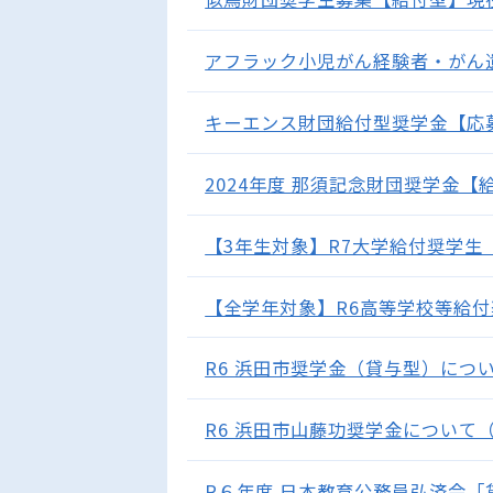
アフラック小児がん経験者・がん遺児
キーエンス財団給付型奨学金【応募期
2024年度 那須記念財団奨学金【給
【3年生対象】R7大学給付奨学生（
【全学年対象】R6高等学校等給付
R6 浜田市奨学金（貸与型）について
R6 浜田市山藤功奨学金について（
R６年度 日本教育公務員弘済会「貸与