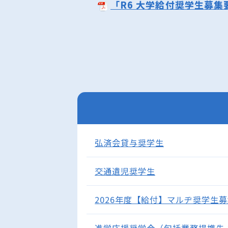
「R6 大学給付奨学生募集
弘済会貸与奨学生
交通遺児奨学生
2026年度【給付】マルヂ奨学生募集
進学応援奨学金（包括業務提携先