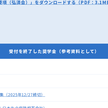
要項（弘済会）」をダウンロードする（PDF：3.1M
受付を終了した奨学金（参考資料として）
（2025年12/27締切）
：日本生命保険相互会社）