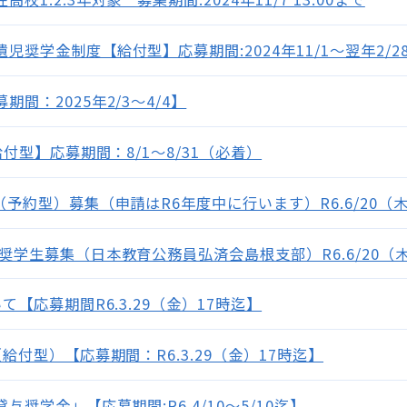
奨学金制度【給付型】応募期間:2024年11/1～翌年2/2
間：2025年2/3～4/4】
付型】応募期間：8/1～8/31（必着）
予約型）募集（申請はR6年度中に行います）R6.6/20（
奨学生募集（日本教育公務員弘済会島根支部）R6.6/20（
【応募期間R6.3.29（金）17時迄】
給付型）【応募期間：R6.3.29（金）17時迄】
奨学金」【応募期間:R6.4/10～5/10迄】