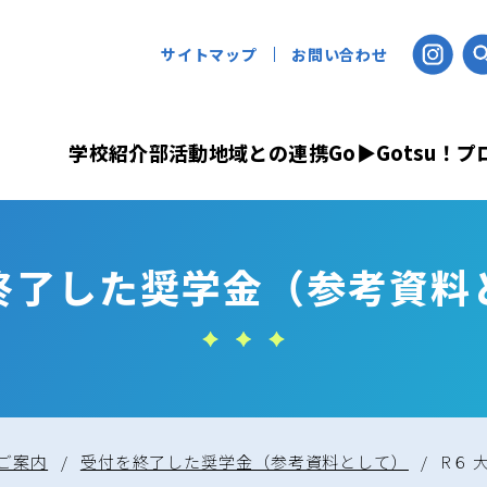
サイトマップ
お問い合わせ
学校紹介
部活動
地域との連携
Go▶Gotsu！
終了した奨学金（参考資料
ご案内
/
受付を終了した奨学金（参考資料として）
/
R６