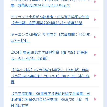
象 募集期間:2024年11/7 13:00まで
アフラック小児がん経験者・がん遺児奨学金制度
【給付型】応募期間:2024年11/1～翌年2/28
キーエンス財団給付型奨学金【応募期間：2025年
2/3～4/4】
2024年度 那須記念財団奨学金【給付型】応募期
間：8/1～8/31（必着）
【3年生対象】R7大学給付奨学生（予約型）募集
（申請はR6年度中に行います）R6.6/20（木）必
着
【全学年対象】R6高等学校等給付奨学生募集（日
本教育公務員弘済会島根支部）R6.6/20（木）当
日消印有効