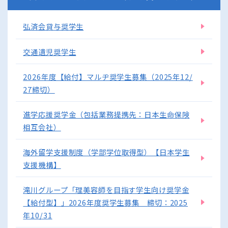
弘済会貸与奨学生
交通遺児奨学生
2026年度【給付】マルヂ奨学生募集（2025年12/
27締切）
進学応援奨学金（包括業務提携先：日本生命保険
相互会社）
海外留学支援制度（学部学位取得型）【日本学生
支援機構】
滝川グループ「理美容師を目指す学生向け奨学金
【給付型】」2026年度奨学生募集 締切：2025
年10/31