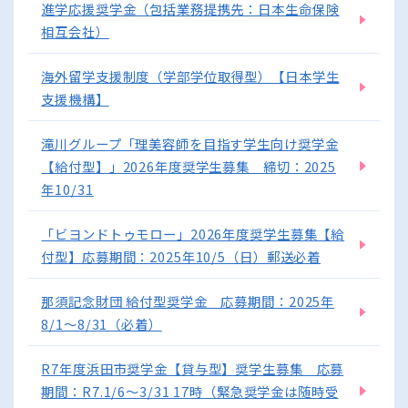
進学応援奨学金（包括業務提携先：日本生命保険
相互会社）
海外留学支援制度（学部学位取得型）【日本学生
支援機構】
滝川グループ「理美容師を目指す学生向け奨学金
【給付型】」2026年度奨学生募集 締切：2025
年10/31
「ビヨンドトゥモロー」2026年度奨学生募集【給
付型】応募期間：2025年10/5（日）郵送必着
那須記念財団 給付型奨学金 応募期間：2025年
8/1～8/31（必着）
R7年度浜田市奨学金【貸与型】奨学生募集 応募
期間：R7.1/6～3/31 17時（緊急奨学金は随時受