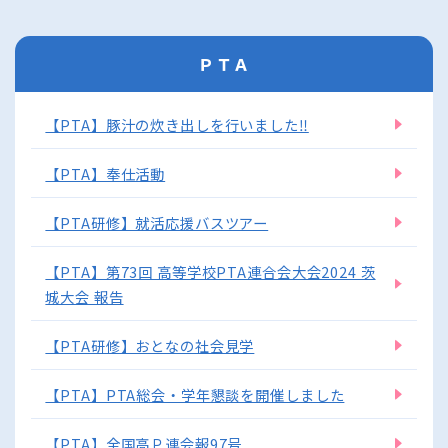
ＰＴＡ
【PTA】豚汁の炊き出しを行いました‼
【PTA】奉仕活動
【PTA研修】就活応援バスツアー
【PTA】第73回 高等学校PTA連合会大会2024 茨
城大会 報告
【PTA研修】おとなの社会見学
【PTA】PTA総会・学年懇談を開催しました
【PTA】全国高Ｐ連会報97号