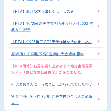
【PTA】豚汁の炊き出しをしました★
【PTA】第72回 高等学校PTA連合会大会2023 宮
城大会 報告
【PTA】令和5年度 PTA奉仕作業を行いました。
第65回 中四国地区高P連 岡山大会 参加報告
【PTA研修】石見を盛り上げよう！地元企業見学
ツアー「おとなの社会見学」がありました。
PTAの皆さんによる炊き出しが行われました^^♪
第６４回中国・四国地区高等学校連合会大会愛媛
大会