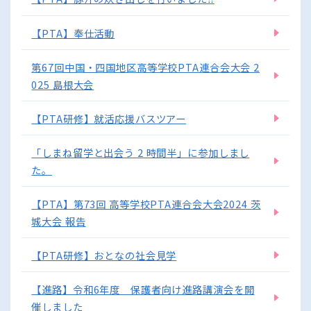
【PTA】奉仕活動
第67回中国・四国地区高等学校PTA連合会大会 2
025 島根大会
【PTA研修】就活応援バスツアー
「しまね留学と出会う 2 時間半」に参加しまし
た。
【PTA】第73回 高等学校PTA連合会大会2024 茨
城大会 報告
【PTA研修】おとなの社会見学
【進路】令和6年度 保護者向け進路講演会を開
催しました