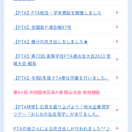
【PTA】PTA総会・学年懇談を開催しました
【PTA】全国高Ｐ連会報97号
【PTA】豚汁の炊き出しをしました★
【PTA】第72回 高等学校PTA連合会大会2023 宮
城大会 報告
【PTA】令和5年度 PTA奉仕作業を行いました。
第65回 中四国地区高P連 岡山大会 参加報告
【PTA研修】石見を盛り上げよう！地元企業見学
ツアー「おとなの社会見学」がありました。
PTAの皆さんによる炊き出しが行われました^^♪