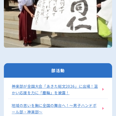
部活動
神楽部が全国大会「あきた総文2026」に出場！温
かい応援を力に「塵輪」を披露！
地域の思いを胸に全国の舞台へ！〜男子ハンドボ
ール部・神楽部〜