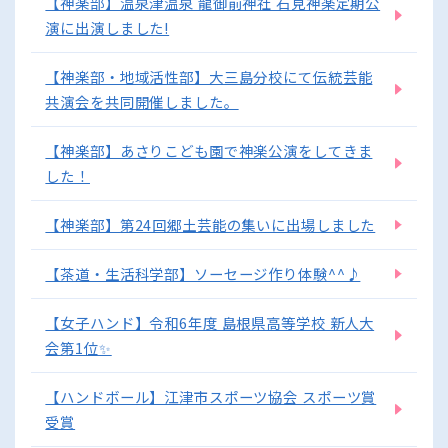
【神楽部】温泉津温泉 龍御前神社 石見神楽定期公
演に出演しました!
【神楽部・地域活性部】大三島分校にて伝統芸能
共演会を共同開催しました。
【神楽部】あさりこども園で神楽公演をしてきま
した！
【神楽部】第24回郷土芸能の集いに出場しました
【茶道・生活科学部】ソーセージ作り体験^^♪
【女子ハンド】令和6年度 島根県高等学校 新人大
会第1位✨
【ハンドボール】江津市スポーツ協会 スポーツ賞
受賞