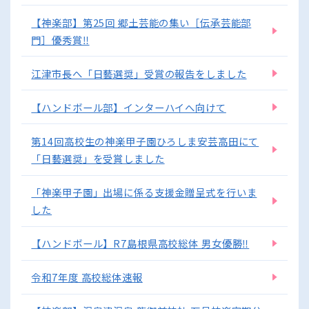
【神楽部】第25回 郷土芸能の集い［伝承芸能部
門］優秀賞‼
江津市長へ「日藝選奨」受賞の報告をしました
【ハンドボール部】インターハイへ向けて
第14回高校生の神楽甲子園ひろしま安芸高田にて
「日藝選奨」を受賞しました
「神楽甲子園」出場に係る支援金贈呈式を行いま
した
【ハンドボール】R7島根県高校総体 男女優勝‼
令和7年度 高校総体速報