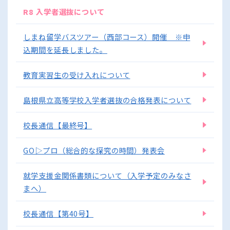
R8 入学者選抜について
しまね留学バスツアー（西部コース）開催 ※申
込期間を延長しました。
教育実習生の受け入れについて
島根県立高等学校入学者選抜の合格発表について
校長通信【最終号】
GO▷プロ（総合的な探究の時間）発表会
就学支援金関係書類について（入学予定のみなさ
まへ）
校長通信【第40号】